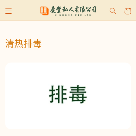
购
跳到内
容
物
车
收
清热排毒
藏
: